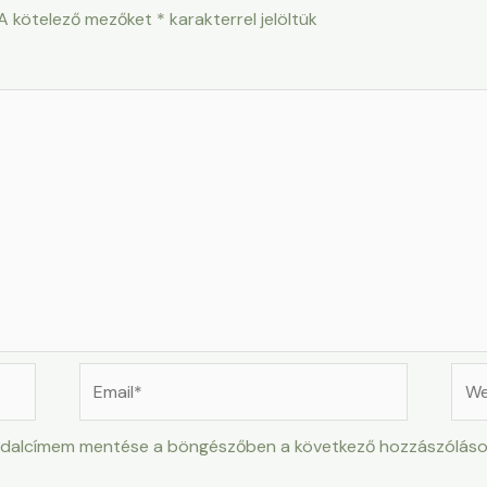
A kötelező mezőket
*
karakterrel jelöltük
Email*
Web
ldalcímem mentése a böngészőben a következő hozzászólás