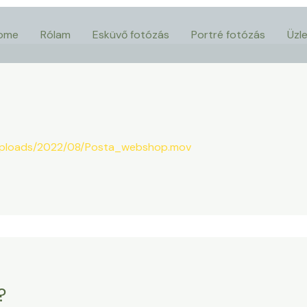
ome
Rólam
Esküvő fotózás
Portré fotózás
Üzle
/uploads/2022/08/Posta_webshop.mov
?