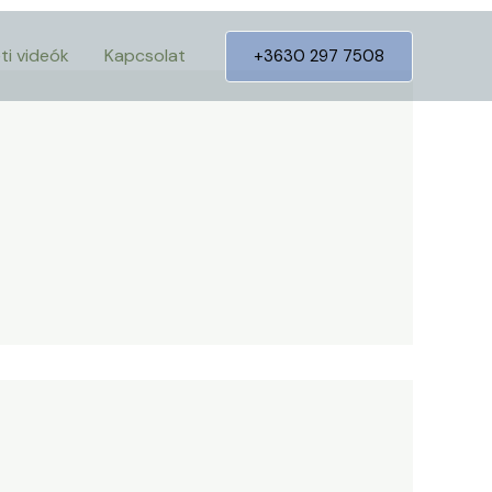
ti videók
Kapcsolat
+3630 297 7508