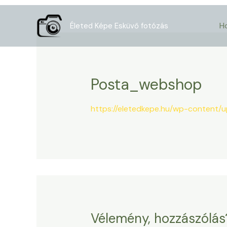
Skip
to
H
Életed Képe Esküvő fotózás
content
Posta_webshop
https://eletedkepe.hu/wp-content
Vélemény, hozzászólás