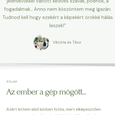
jelenlévőkkel váltott kedves szavak, poénok, a
fogadalmak... Anno nem köszöntem meg igazán.
Tudnod kell hogy ezekért a képekért örökké hálás
leszek!”​
Viktória és Tibor
RÓLAM
Az ember a gép mögött...
Azért lettem első körben fotós, mert elképesztően