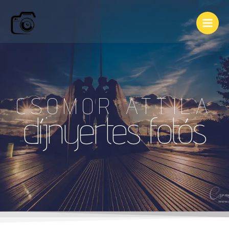
CSOMOR ATTILA
díjnyertes fotós