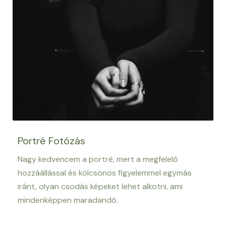
Portré Fotózás
Nagy kedvencem a portré, mert a megfelelő
hozzáállással és kölcsönös figyelemmel egymás
iránt, olyan csodás képeket lehet alkotni, ami
mindenképpen maradandó.