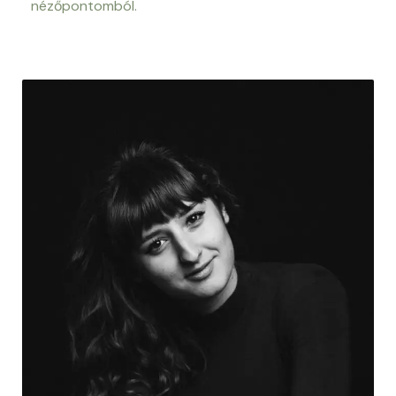
nézőpontomból.