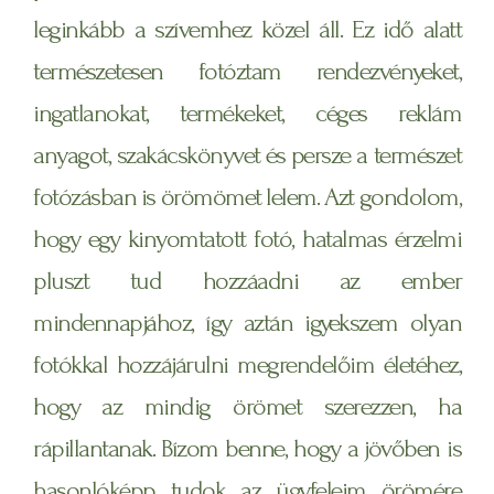
leginkább a szívemhez közel áll. Ez idő alatt
természetesen fotóztam rendezvényeket,
ingatlanokat, termékeket, céges reklám
anyagot, szakácskönyvet és persze a természet
fotózásban is örömömet lelem. Azt gondolom,
hogy egy kinyomtatott fotó, hatalmas érzelmi
pluszt tud hozzáadni az ember
mindennapjához, így aztán igyekszem olyan
fotókkal hozzájárulni megrendelőim életéhez,
hogy az mindig örömet szerezzen, ha
rápillantanak. Bízom benne, hogy a jövőben is
hasonlóképp tudok az ügyfeleim örömére