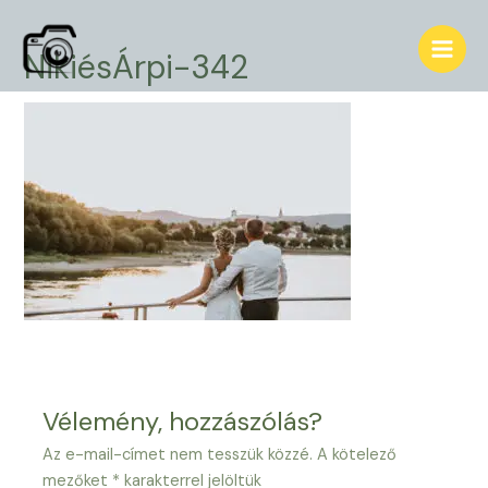
Skip
to
NikiésÁrpi-342
Main
content
Men
Vélemény, hozzászólás?
Az e-mail-címet nem tesszük közzé.
A kötelező
mezőket
*
karakterrel jelöltük