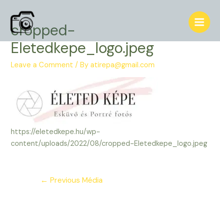
Skip
to
cropped-
Main
content
Eletedkepe_logo.jpeg
Men
Leave a Comment
/ By
atirepa@gmail.com
https://eletedkepe.hu/wp-
content/uploads/2022/08/cropped-Eletedkepe_logo.jpeg
Bejegyzés
←
Previous Média
navigáció